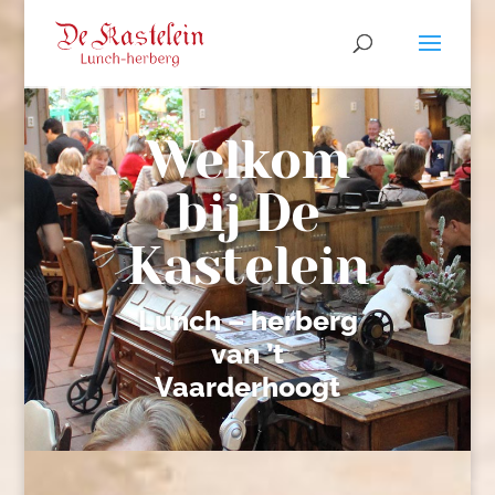
Welkom
bij De
Kastelein
Lunch – herberg
van ’t
Vaarderhoogt