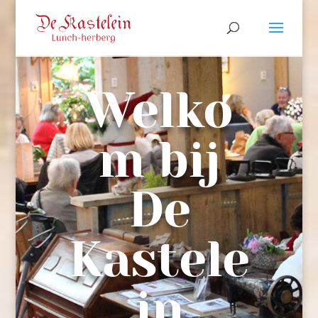
Welko
m bij
De
Kastele
in