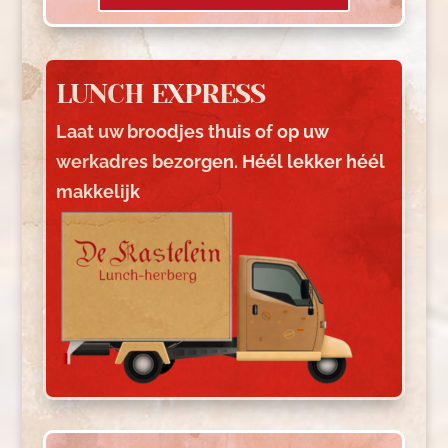
LUNCH EXPRESS
Laat uw broodjes thuis of op uw
werkadres bezorgen. Héél lekker héél
makkelijk