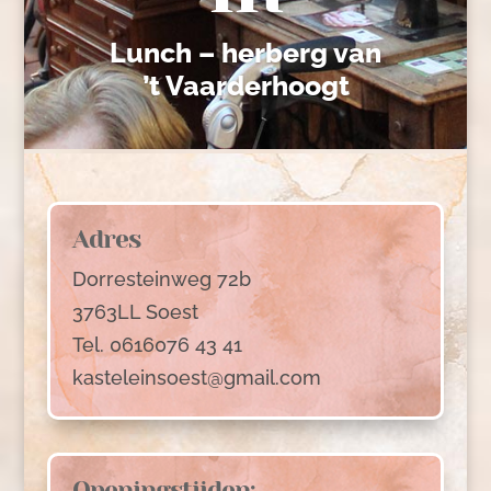
Lunch – herberg van
’t Vaarderhoogt
Adres
Dorresteinweg 72b
3763LL Soest
Tel. 0616076 43 41
kasteleinsoest@gmail.com
Openingstijden: