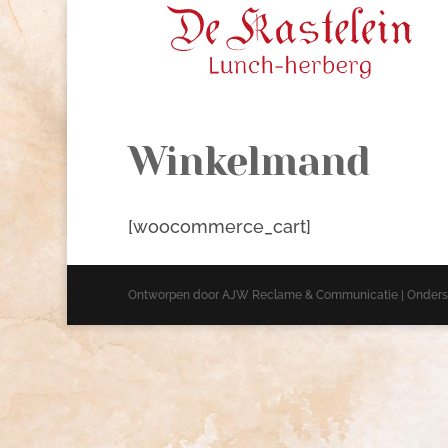
Winkelmand
[woocommerce_cart]
Ontworpen door AJW Reclame & Communicatie | Onderste