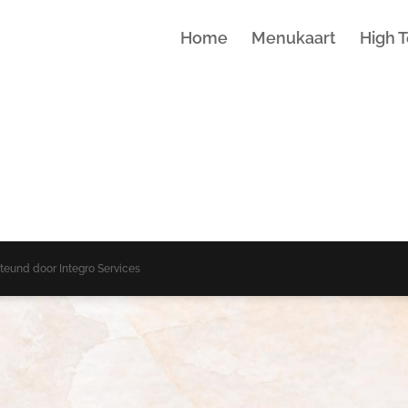
Home
Menukaart
High 
und door Integro Services